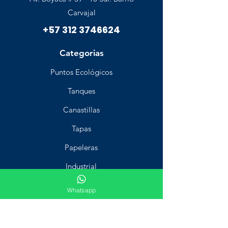
Carvajal
+57 312 3746624
Categorias
Puntos Ecológicos
Tanques
Canastillas
Tapas
Papeleras
Industrial
Aseo
Whatsapp
Estiba
Carritos recolectores