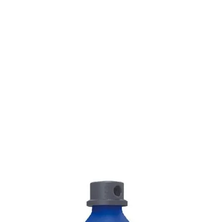
negra, bandeja sup
publicitario
.