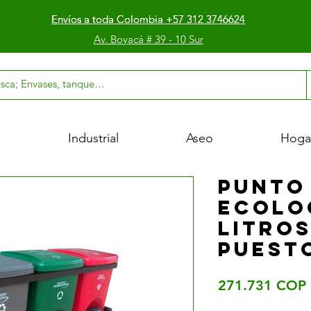
Envíos a toda Colombia +57 312 3746624
Envíos a toda Colombia +57 312 3746624
Envíos a toda Colombia +57 312 3746624
Av. Boyacá # 39 - 10 Sur
l
Industrial
Aseo
Hoga
PUNTO
ECOLO
LITROS
PUEST
271.731 COP