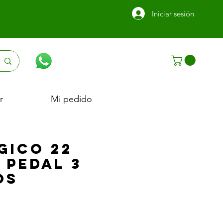
Iniciar sesión
r
Mi pedido
GICO 22
 PEDAL 3
OS
Precio