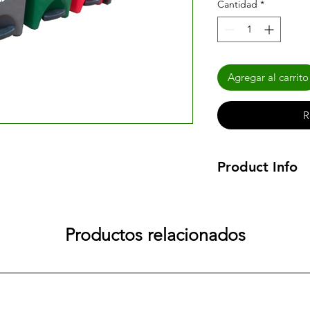
Cantidad
*
Agregar al carrito
R
Product Info
PUNTO ECOLOGICO
PEDAL
Dimensiones estruct
Productos relacionados
33cm (largo)
Dimensiones papele
28cm (Largo)
Material:
polietileno
metálica CR, calibre