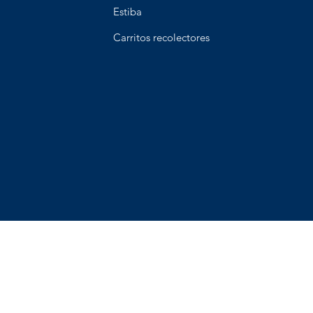
Estiba
Carritos recolectores
os y Devoluciones
Terminos y condiciones
Metodos de pa