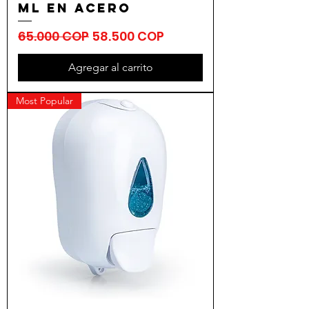
ml en acero
Precio
Precio de oferta
65.000 COP
58.500 COP
Agregar al carrito
Most Popular