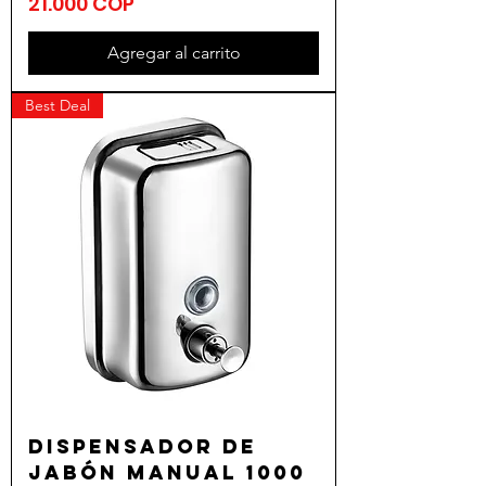
Precio
21.000 COP
Agregar al carrito
Best Deal
Dispensador de
jabón manual 1000