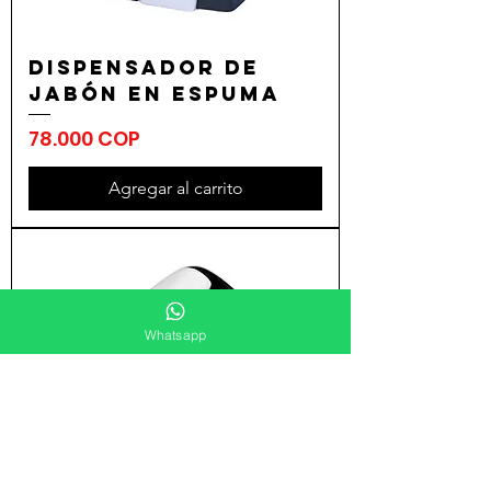
Dispensador de
jabón en espuma
Precio
78.000 COP
Agregar al carrito
Whatsapp