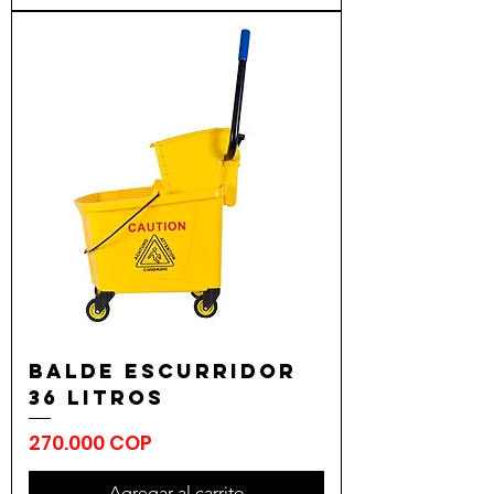
Balde Escurridor
36 Litros
Precio
270.000 COP
Agregar al carrito