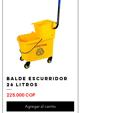
Balde Escurridor
26 Litros
Precio
225.000 COP
Agregar al carrito