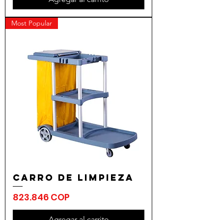
Most Popular
Carro de Limpieza
Precio
823.846 COP
Agregar al carrito