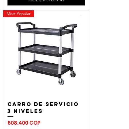
Most Popular
Carro de servicio
3 niveles
Precio
608.400 COP