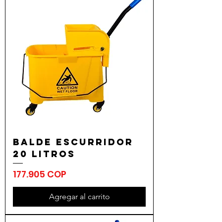
Balde Escurridor
20 Litros
Precio
177.905 COP
Agregar al carrito