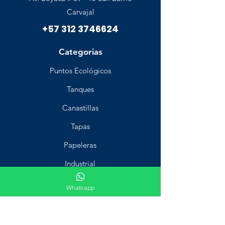
Carvajal
+57 312 3746624
Categorias
Puntos Ecológicos
Tanques
Canastillas
Tapas
Papeleras
Industrial
Aseo
Whatsapp
Estiba
Carritos recolectores