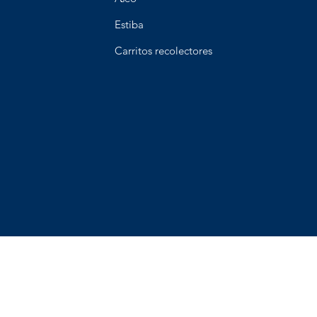
Estiba
Carritos recolectores
os y Devoluciones
Terminos y condiciones
Metodos de pa