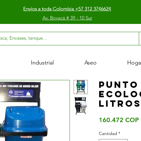
Envíos a toda Colombia +57 312 3746624
Envíos a toda Colombia +57 312 3746624
Envíos a toda Colombia +57 312 3746624
Av. Boyacá # 39 - 10 Sur
l
Industrial
Aseo
Hoga
PUNTO
ECOLO
LITROS
160.472 COP
Cantidad
*