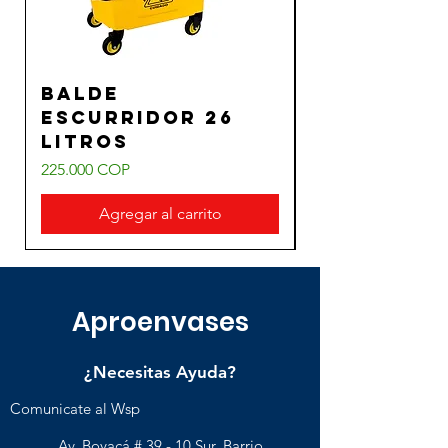
Balde
Balde
Escurridor 26
Escurrido
Litros
Litros
Precio
Precio
225.000 COP
270.000 COP
Agregar al carrito
Aproenvases
¿Necesitas Ayuda?
Comunicate al Wsp
Av. Boyacá # 39 - 10 Sur. Barrio