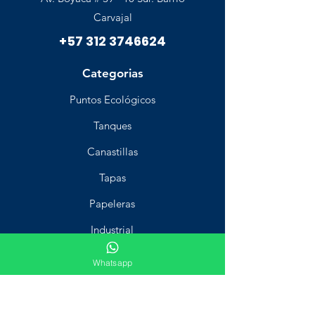
Carvajal
+57 312 3746624
Categorias
Puntos Ecológicos
Tanques
Canastillas
Tapas
Papeleras
Industrial
Aseo
Whatsapp
Estiba
Carritos recolectores