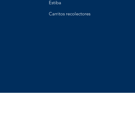
Estiba
Carritos recolectores
os y Devoluciones
Terminos y condiciones
Metodos de pa