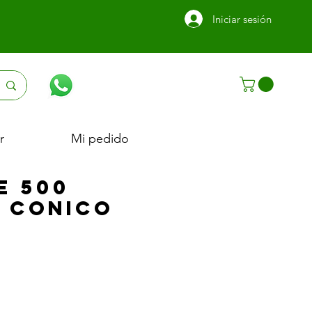
Iniciar sesión
r
Mi pedido
e 500
s Conico
Precio