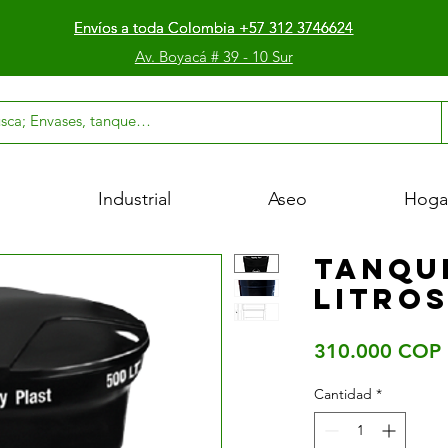
Envíos a toda Colombia +57 312 3746624
Envíos a toda Colombia +57 312 3746624
Envíos a toda Colombia +57 312 3746624
Av. Boyacá # 39 - 10 Sur
l
Industrial
Aseo
Hoga
Tanqu
Litro
310.000 COP
Cantidad
*