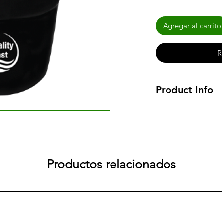
Agregar al carrito
R
Product Info
Dimensiones:
97cm 
(D) X 100cm (E)
.
Tanque fabricado en
materia prima 100% p
hermético/tapa, refu
Productos relacionados
taque lo que previe
acoples macho de 1”
acople macho de ½ 
empaque caucho ½