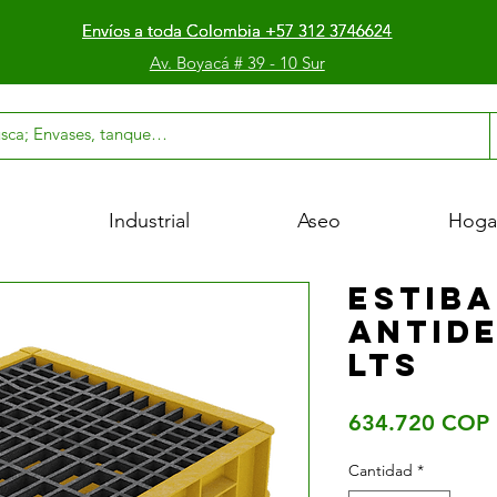
Envíos a toda Colombia +57 312 3746624
Envíos a toda Colombia +57 312 3746624
Envíos a toda Colombia +57 312 3746624
Av. Boyacá # 39 - 10 Sur
l
Industrial
Aseo
Hoga
estiba
antid
lts
634.720 COP
Cantidad
*