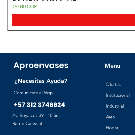
Precio
19.040 COP
Aproenvases
Menu
¿Necesitas Ayuda?
Ofertas
Comunicate al Wsp
Institucional
+57 312 3746624
Industrial
Av. Boyacá # 39 - 10 Sur.
Aseo
Barrio Carvajal
Hogar