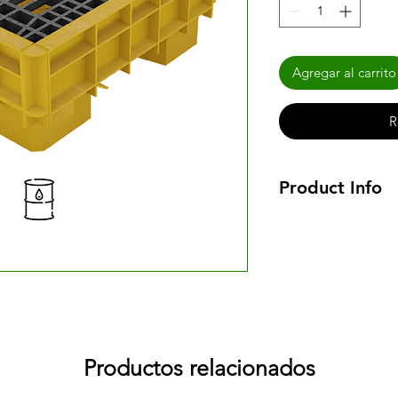
Agregar al carrito
R
Product Info
Estiba antiderrame
45 litros para un ba
dinámica hasta por 
También destaca de 
de resinas plásticas 
Capacidades de Ca
Peso de la estiba: 1
Estática: 750 Kg
Productos relacionados
Dinámica: 300 Kg