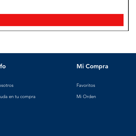
P
3
nfo
Mi Compra
sotros
Favoritos
uda en tu compra
Mi Orden