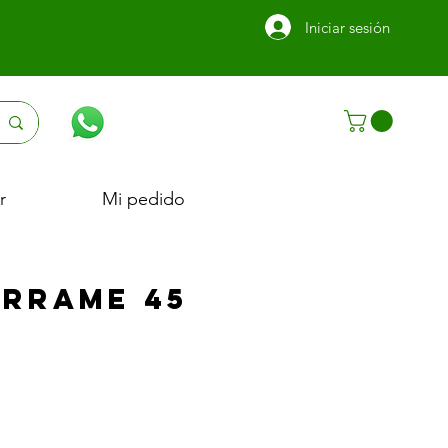
Iniciar sesión
r
Mi pedido
errame 45
Precio