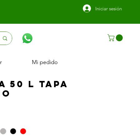
Iniciar sesión
r
Mi pedido
 50 L tapa
io
ecio