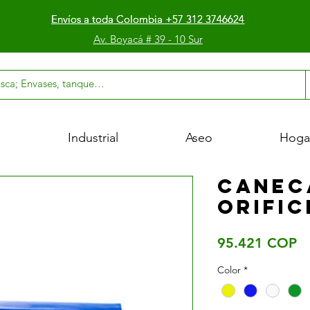
Envíos a toda Colombia +57 312 3746624
Envíos a toda Colombia +57 312 3746624
Envíos a toda Colombia +57 312 3746624
Av. Boyacá # 39 - 10 Sur
l
Industrial
Aseo
Hoga
Caneca
orific
Pr
95.421 COP
Color
*