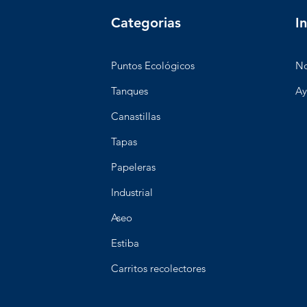
Categorias
I
Puntos Ecológicos
No
Tanques
Ay
Canastillas
Tapas
Papeleras
Industrial
Aseo
Estiba
Carritos recolectores