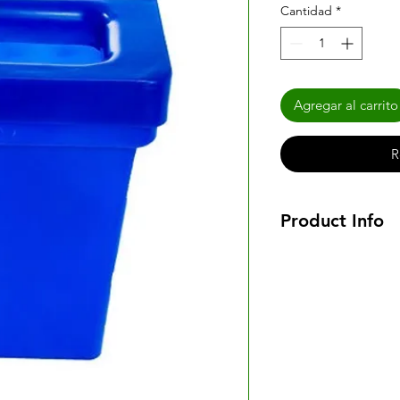
Cantidad
*
Agregar al carrito
R
Product Info
PAPELERA TAPA OR
Capacidad:
50 litros
Medidas (cm):
40 anc
Material:
Polietileno