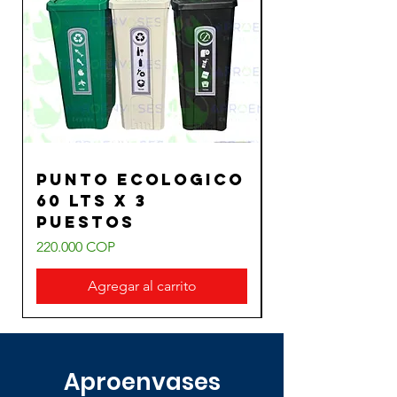
PUNTO ECOLOGICO
PUNTO EC
60 LTS X 3
60 LTS X 2
PUESTOS
PUESTOS
Precio
Precio
220.000 COP
145.000 COP
Agregar al carrito
Aproenvases